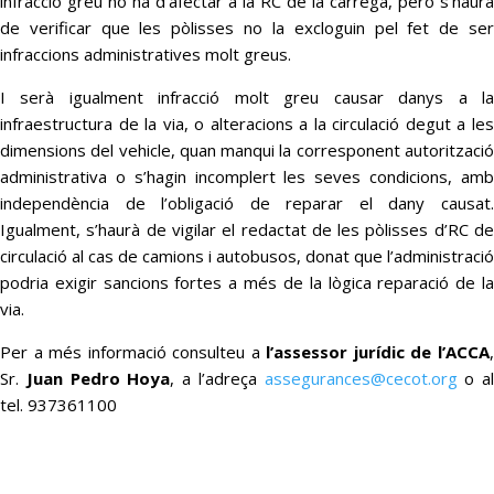
infracció greu no ha d’afectar a la RC de la càrrega, però s’haurà
de verificar que les pòlisses no la excloguin pel fet de ser
infraccions administratives molt greus.
I serà igualment infracció molt greu causar danys a la
infraestructura de la via, o alteracions a la circulació degut a les
dimensions del vehicle, quan manqui la corresponent autorització
administrativa o s’hagin incomplert les seves condicions, amb
independència de l’obligació de reparar el dany causat.
Igualment, s’haurà de vigilar el redactat de les pòlisses d’RC de
circulació al cas de camions i autobusos, donat que l’administració
podria exigir sancions fortes a més de la lògica reparació de la
via.
Per a més informació consulteu a
l’assessor jurídic de l’ACCA
Sr.
Juan Pedro Hoya
, a l’adreça
assegurances@cecot.org
o al
tel. 937361100