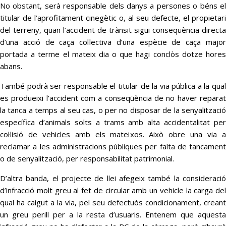
No obstant, serà responsable dels danys a persones o béns el
titular de l’aprofitament cinegètic o, al seu defecte, el propietari
del terreny, quan l’accident de trànsit sigui conseqüència directa
d’una acció de caça col·lectiva d’una espècie de caça major
portada a terme el mateix dia o que hagi conclòs dotze hores
abans.
També podrà ser responsable el titular de la via pública a la qual
es produeixi l’accident com a conseqüència de no haver reparat
la tanca a temps al seu cas, o per no disposar de la senyalització
específica d’animals solts a trams amb alta accidentalitat per
col·lisió de vehicles amb els mateixos. Això obre una via a
reclamar a les administracions públiques per falta de tancament
o de senyalització, per responsabilitat patrimonial.
D’altra banda, el projecte de llei afegeix també la consideració
d’infracció molt greu al fet de circular amb un vehicle la carga del
qual ha caigut a la via, pel seu defectuós condicionament, creant
un greu perill per a la resta d’usuaris. Entenem que aquesta