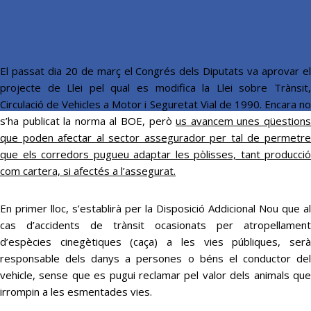
El passat dia 20 de març el Congrés dels Diputats va aprovar el
projecte de Llei pel qual es modifica la Llei sobre Trànsit,
Circulació de Vehicles a Motor i Seguretat Vial de 1990. Encara no
s’ha publicat la norma al BOE, però
us avancem unes qüestion
que poden afectar al sector assegurador per tal de permetre
que els corredors pugueu adaptar les pòlisses, tant producció
com cartera, si afectés a l’assegurat.
En primer lloc, s’establirà per la Disposició Addicional Nou que al
cas d’accidents de trànsit ocasionats per atropellament
d’espècies cinegètiques (caça) a les vies públiques, serà
responsable dels danys a persones o béns el conductor del
vehicle, sense que es pugui reclamar pel valor dels animals que
irrompin a les esmentades vies.