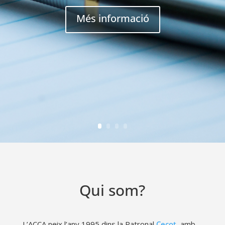
Més informació
Qui som?
L’ACCA neix l’any 1995 dins la Patronal
Cecot
, amb