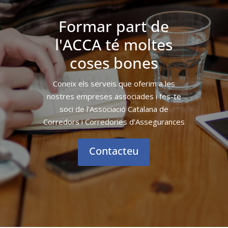
Formar part de
l'ACCA té moltes
coses bones
Coneix els serveis que oferim a les
nostres empreses associades i fes-te
soci de l’Associació Catalana de
Corredors i Corredories d’Assegurances
Contacteu