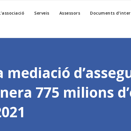
L’associació
Serveis
Assessors
Documents d’inter
la mediació d’asseg
nera 775 milions d
2021