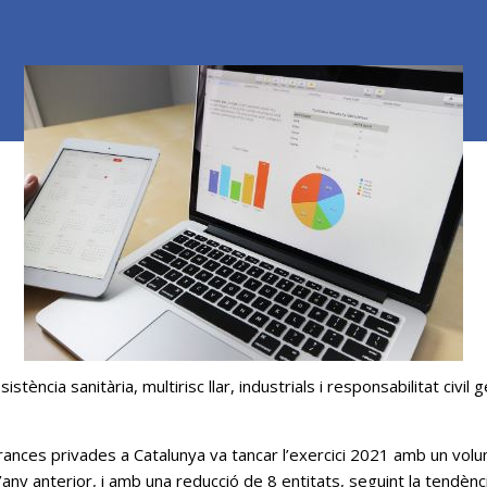
ència sanitària, multirisc llar, industrials i responsabilitat civi
gurances privades a Catalunya va tancar l’exercici 2021 amb un vo
ny anterior, i amb una reducció de 8 entitats, seguint la tendèn