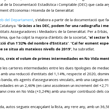
l de la Documentació Estadística i Comptable (DEC) que cada any p
ment d’Economia i Hisenda de la Generalitat
eb del Departament
, s’elabora a partir de la documentació que fa
Catalunya. “
Gràcies a les DEC, podem fer una radiografia i mes
titats Asseguradores i Mediadors de la Generalitat. Per a Erbàs
ia, que ha colpit la majoria d’àmbits de la societat, “
el sector 
cció d’un 1’32% del nombre d’Entitats
”. “
Cal fer esment espec
e se situa als mateixos nivells de 2019
”, ha subratllat.
ts, creix el volum de primes intermediades en No Vida ment
ó de les carteres intermediades entre les dues tipologies de med
, amb una reducció d’entitats del 1,14%, respecte el 2020, dismi
 banda, els agents d’assegurances vinculats, amb una caiguda en 
ediades en un 2,46% (en canvi assoleixen un increment del +2,71%
 canvi creix en No Vida (+3,24%) amb una major contribució dels 
da, autos segueix encapçalant la llista, any rere any, amb un 36,58