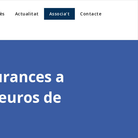
ès
Actualitat
Associa’t
Contacte
urances a
’euros de