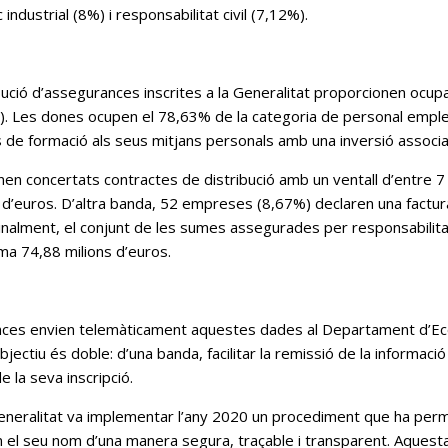
 industrial (8%) i responsabilitat civil (7,12%).
ció d’assegurances inscrites a la Generalitat proporcionen ocupa
 Les dones ocupen el 78,63% de la categoria de personal empleat
 de formació als seus mitjans personals amb una inversió associ
n concertats contractes de distribució amb un ventall d’entre 7 
s d’euros. D’altra banda, 52 empreses (8,67%) declaren una factura
nalment, el conjunt de les sumes assegurades per responsabilitat 
uma 74,88 milions d’euros.
ces envien telemàticament aquestes dades al Departament d’Econo
u és doble: d’una banda, facilitar la remissió de la informació de 
e la seva inscripció.
a Generalitat va implementar l’any 2020 un procediment que ha pe
 el seu nom d’una manera segura, traçable i transparent. Aquesta