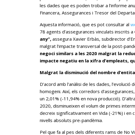
les dades que es poden trobar a l’informe anua
Financera, Assegurances i Tresor del Departa
Aquesta informació, que es pot consultar al
w
78 agents d’assegurances vinculats inscrits a 
any”,
assegura Xavier Erbàs, subdirector d’En
malgrat l’impacte transversal de la post-pandèm
negoci similars a les 2020 malgrat la redu
impacte negatiu en la xifra d’empleats, qu
Malgrat la disminució del nombre d’entita
D’acord amb l’anàlisi de les dades, l’evoluci
homogeni. Així, els corredors d’assegurances
un 2,01% (-11,94% en nova producció). D’altra
2020, disminueixen el volum de primes interm
decreix significativament en Vida (-21%) i en
nivells absoluts pre-pandèmia.
Pel que fa al pes dels diferents rams de No Vi