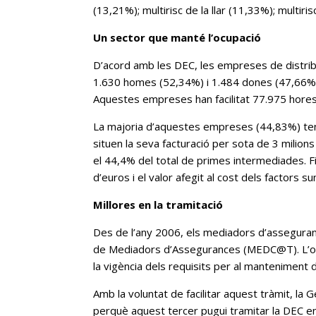
(13,21%); multirisc de la llar (11,33%); multirisc
Un sector que manté l’ocupació
D’acord amb les DEC, les empreses de distribu
1.630 homes (52,34%) i 1.484 dones (47,66%).
Aquestes empreses han facilitat 77.975 hores
La majoria d’aquestes empreses (44,83%) tene
situen la seva facturació per sota de 3 milion
el 44,4% del total de primes intermediades. Fi
d’euros i el valor afegit al cost dels factors s
Millores en la tramitació
Des de l’any 2006, els mediadors d’asseguran
de Mediadors d’Assegurances (MEDC@T). L’objecti
la vigència dels requisits per al manteniment d
Amb la voluntat de facilitar aquest tràmit, l
perquè aquest tercer pugui tramitar la DEC en