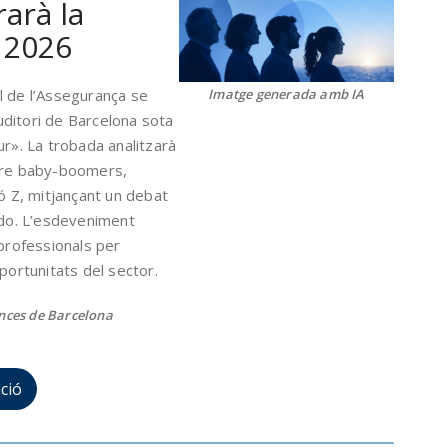
arà la
 2026
l de l’Assegurança se
Imatge generada amb IA
uditori de Barcelona sota
ur». La trobada analitzarà
re baby-boomers,
ió Z, mitjançant un debat
ndo. L’esdeveniment
 professionals per
portunitats del sector.
ances de Barcelona
ció