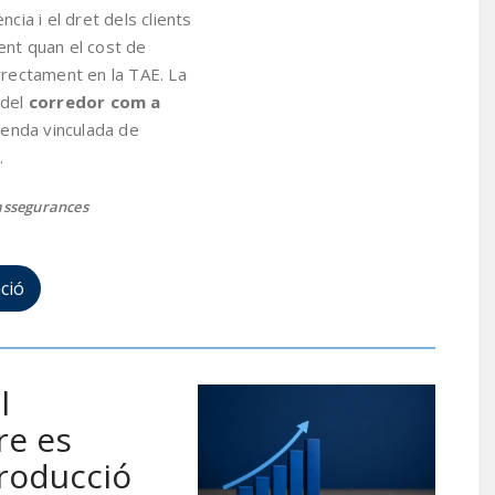
cia i el dret dels clients
ent quan el cost de
rrectament en la TAE. La
 del
corredor com a
venda vinculada de
.
assegurances
ció
l
re es
roducció