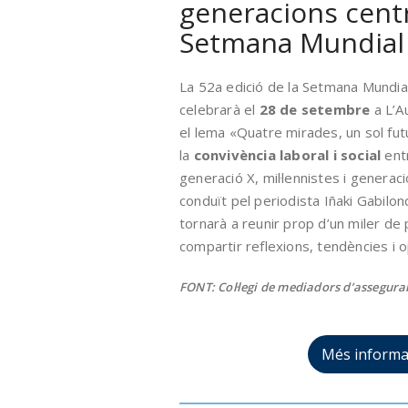
generacions centr
Setmana Mundial
La 52a edició de la Setmana Mundia
celebrarà el
28 de setembre
a L’A
el lema «Quatre mirades, un sol fut
la
convivència laboral i social
ent
generació X, mil·lennistes i generac
conduït pel periodista Iñaki Gabilo
tornarà a reunir prop d’un miler de
compartir reflexions, tendències i o
FONT: Col·legi de mediadors d’assegur
Més informa