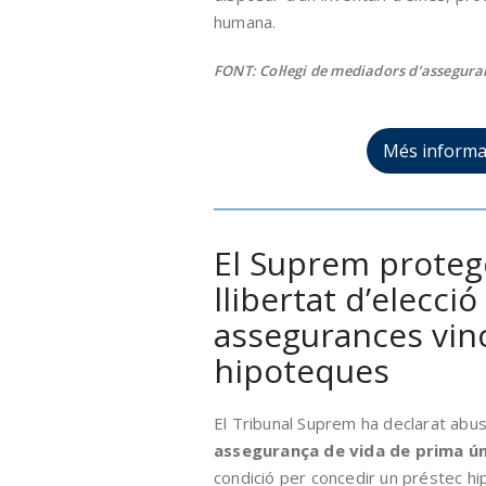
humana.
FONT: Col·legi de mediadors d’assegur
Més informa
El Suprem protege
llibertat d’elecció
assegurances vin
hipoteques
El Tribunal Suprem ha declarat abus
assegurança de vida de prima ún
condició per concedir un préstec hi