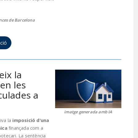
ances de Barcelona
ció
ix la
 en les
culades a
imatge generada amb IA
iva la
imposició d’una
ica
finançada com a
potecari. La sentència