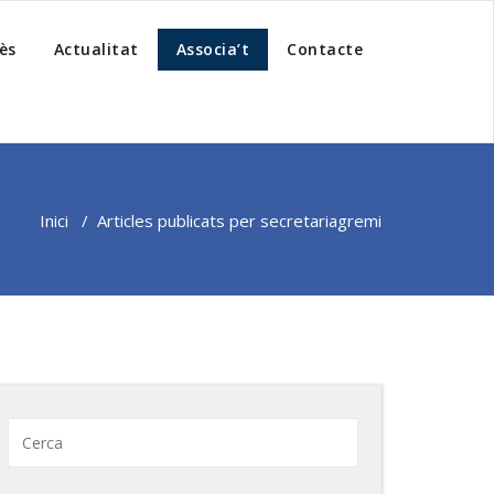
ès
Actualitat
Associa’t
Contacte
Inici
/
Articles publicats per secretariagremi