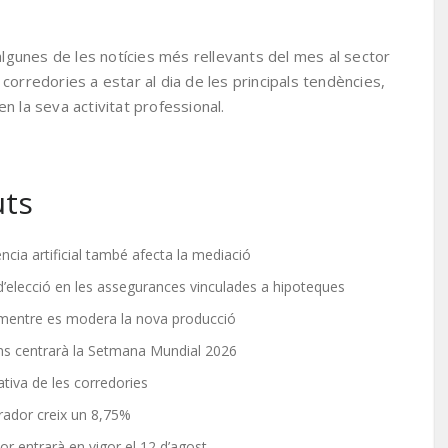
algunes de les notícies més rellevants del mes al sector
corredories a estar al dia de les principals tendències,
n la seva activitat professional.
uts
ència artificial també afecta la mediació
 d’elecció en les assegurances vinculades a hipoteques
 mentre es modera la nova producció
ns centrarà la Setmana Mundial 2026
ativa de les corredories
rador creix un 8,75%
tor entrarà en vigor el 12 d’agost