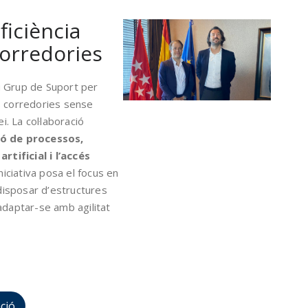
ficiència
corredories
u Grup de Suport per
s corredories sense
i. La col·laboració
ó de processos,
artificial i l’accés
iniciativa posa el focus en
 disposar d’estructures
adaptar-se amb agilitat
ció