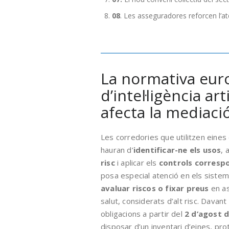
08
. Les asseguradores reforcen l’at
La normativa eur
d’intel·ligència ar
afecta la mediaci
Les corredories que utilitzen eines d’i
hauran d’
identificar-ne els usos
, 
risc
i aplicar els
controls corresp
posa especial atenció en els sistem
avaluar riscos o fixar preus
en as
salut, considerats d’alt risc. Davant
obligacions a partir del
2 d’agost 
disposar d’un inventari d’eines, pro