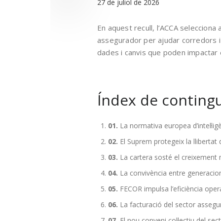
27 de juliol de 2026
En aquest recull, l’ACCA selecciona 
assegurador per ajudar corredors i 
dades i canvis que poden impactar e
Índex de conting
01.
La normativa europea d’intel·lig
02.
El Suprem protegeix la llibertat
03.
La cartera sosté el creixement
04.
La convivència entre generacio
05.
FECOR impulsa l’eficiència oper
06.
La facturació del sector assegu
07.
El nou conveni col·lectiu del sec