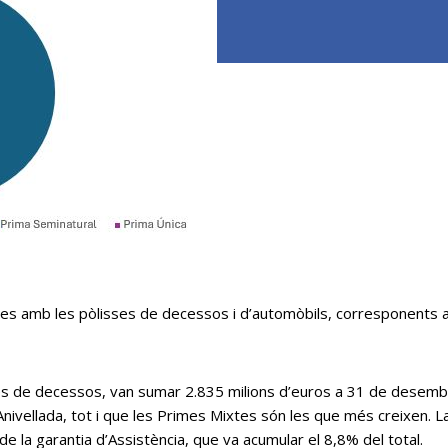
des amb les pòlisses de decessos i d’automòbils, corresponents a
es de decessos, van sumar 2.835 milions d’euros a 31 de desemb
ivellada, tot i que les Primes Mixtes són les que més creixen. L
e la garantia d’Assistència, que va acumular el 8,8% del total.