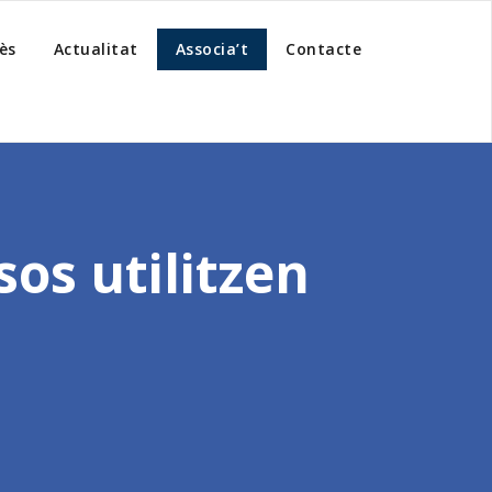
ès
Actualitat
Associa’t
Contacte
sos utilitzen