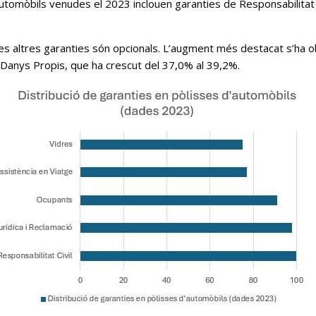
tomòbils venudes el 2023 inclouen garanties de Responsabilitat Ci
, les altres garanties són opcionals. L’augment més destacat s’ha 
 Danys Propis, que ha crescut del 37,0% al 39,2%.