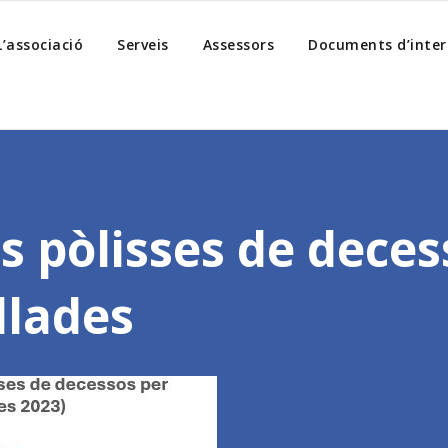
L’associació
Serveis
Assessors
Documents d’inter
es pòlisses de deces
llades