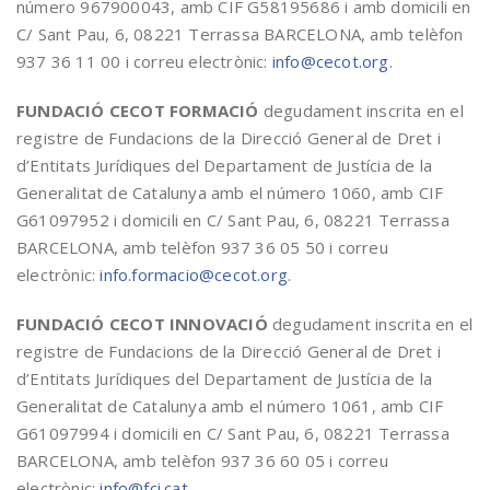
número 967900043, amb CIF G58195686 i amb domicili en
C/ Sant Pau, 6, 08221 Terrassa BARCELONA, amb telèfon
937 36 11 00 i correu electrònic:
info@cecot.org
.
FUNDACIÓ CECOT FORMACIÓ
degudament inscrita en el
registre de Fundacions de la Direcció General de Dret i
d’Entitats Jurídiques del Departament de Justícia de la
Generalitat de Catalunya amb el número 1060, amb CIF
G61097952 i domicili en C/ Sant Pau, 6, 08221 Terrassa
BARCELONA, amb telèfon 937 36 05 50 i correu
electrònic:
info.formacio@cecot.org
.
FUNDACIÓ CECOT INNOVACIÓ
degudament inscrita en el
registre de Fundacions de la Direcció General de Dret i
d’Entitats Jurídiques del Departament de Justícia de la
Generalitat de Catalunya amb el número 1061, amb CIF
G61097994 i domicili en C/ Sant Pau, 6, 08221 Terrassa
BARCELONA, amb telèfon 937 36 60 05 i correu
electrònic:
info@fci.cat
.