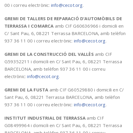
00 i correu electrònic:
info@cecot.org
.
GREMI DE TALLERS DE REPARACIÓ D’AUTOMÒBILS DE
TERRASSA I COMARCA
amb CIF G60636966 i domicili en
C/ Sant Pau, 6, 08221 Terrassa BARCELONA, amb telèfon
937 36 11 00 i correu electrònic:
info@cecot.org
.
GREMI DE LA CONSTRUCCIÓ DEL VALLÈS
amb CIF
G59352211 i domicili en C/ Sant Pau, 6, 08221 Terrassa
BARCELONA, amb telèfon 937 36 11 00 i correu
electrònic:
info@cecot.org
.
GREMI DE LA FUSTA
amb CIF G60529880 i domicili en C/
Sant Pau, 6, 08221 Terrassa BARCELONA, amb telèfon
937 36 11 00 i correu electrònic:
info@cecot.org
.
INSTITUT INDUSTRIAL DE TERRASSA
amb CIF
G08499964 i domicili en C/ Sant Pau, 6, 08221 Terrassa
BARCELONA, amb telèfon 937 36 11 00 i correu