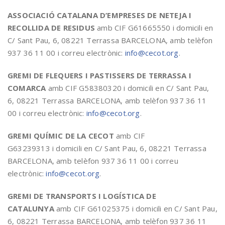
ASSOCIACIÓ CATALANA D’EMPRESES DE NETEJA I
RECOLLIDA DE RESIDUS
amb CIF G61665550 i domicili en
C/ Sant Pau, 6, 08221 Terrassa BARCELONA, amb telèfon
937 36 11 00 i correu electrònic:
info@cecot.org
.
GREMI DE FLEQUERS I PASTISSERS DE TERRASSA I
COMARCA
amb CIF G58380320 i domicili en C/ Sant Pau,
6, 08221 Terrassa BARCELONA, amb telèfon 937 36 11
00 i correu electrònic:
info@cecot.org
.
GREMI QUÍMIC DE LA CECOT
amb CIF
G63239313 i domicili en C/ Sant Pau, 6, 08221 Terrassa
BARCELONA, amb telèfon 937 36 11 00 i correu
electrònic:
info@cecot.org
.
GREMI DE TRANSPORTS I LOGÍSTICA DE
CATALUNYA
amb CIF G61025375 i domicili en C/ Sant Pau,
6, 08221 Terrassa BARCELONA, amb telèfon 937 36 11