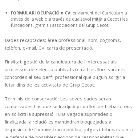
FORMULARI OCUPACIÓ o CV:
enviament del Currículum a
través de la web o a través de qualsevol mitjà a Cecot i les
fundacions, gremis i associacions del Grup Cecot.
Dades recaptades: àrea professional, nom, cognoms,
telèfon, e-mail, CV, carta de presentació.
Finalitat: gestió de la candidatura de l’Interessat als
processos de selecció publicats o a altres llocs vacants
concordes al seu perfil professional que puguin sorgir a
futur dins de les activitats de Grup Cecot.
Terminis de conservació: Les seves dades seran
conservades fins que se li adjudiqui un lloc de treball o ens
en sol·liciti la supressió; i una vegada suprimides o
finalitzada la relació es mantindran bloquejades a
disposició de l’administració pública, jutges i tribunals per a
la defensa de possibles accions de responsabilitat que