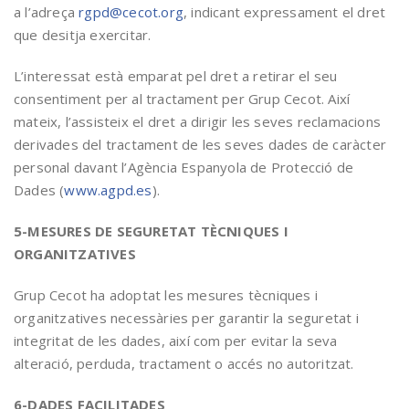
a l’adreça
rgpd@cecot.org
, indicant expressament el dret
que desitja exercitar.
L’interessat està emparat pel dret a retirar el seu
consentiment per al tractament per Grup Cecot. Així
mateix, l’assisteix el dret a dirigir les seves reclamacions
derivades del tractament de les seves dades de caràcter
personal davant l’Agència Espanyola de Protecció de
Dades (
www.agpd.es
).
5-MESURES DE SEGURETAT TÈCNIQUES I
ORGANITZATIVES
Grup Cecot ha adoptat les mesures tècniques i
organitzatives necessàries per garantir la seguretat i
integritat de les dades, així com per evitar la seva
alteració, perduda, tractament o accés no autoritzat.
6-DADES FACILITADES