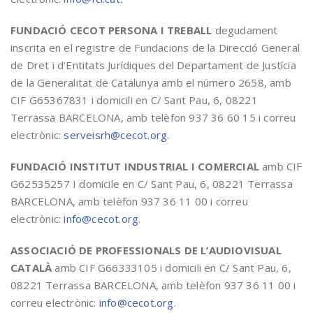
FUNDACIÓ CECOT PERSONA I TREBALL
degudament
inscrita en el registre de Fundacions de la Direcció General
de Dret i d’Entitats Jurídiques del Departament de Justícia
de la Generalitat de Catalunya amb el número 2658, amb
CIF G65367831 i domicili en C/ Sant Pau, 6, 08221
Terrassa BARCELONA, amb telèfon 937 36 60 15 i correu
electrònic:
serveisrh@cecot.org
.
FUNDACIÓ INSTITUT INDUSTRIAL I COMERCIAL
amb CIF
G62535257 I domicile en C/ Sant Pau, 6, 08221 Terrassa
BARCELONA, amb telèfon 937 36 11 00 i correu
electrònic:
info@cecot.org
.
ASSOCIACIÓ DE PROFESSIONALS DE L’AUDIOVISUAL
CATALÀ
amb CIF G66333105 i domicili en C/ Sant Pau, 6,
08221 Terrassa BARCELONA, amb telèfon 937 36 11 00 i
correu electrònic:
info@cecot.org
.