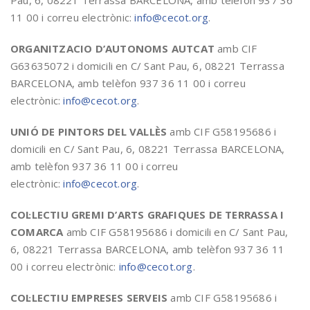
Pau, 6, 08221 Terrassa BARCELONA, amb telèfon 937 36
11 00 i correu electrònic:
info@cecot.org
.
ORGANITZACIO D’AUTONOMS AUTCAT
amb CIF
G63635072 i domicili en C/ Sant Pau, 6, 08221 Terrassa
BARCELONA, amb telèfon 937 36 11 00 i correu
electrònic:
info@cecot.org
.
UNIÓ DE PINTORS DEL VALLÈS
amb CIF G58195686 i
domicili en C/ Sant Pau, 6, 08221 Terrassa BARCELONA,
amb telèfon 937 36 11 00 i correu
electrònic:
info@cecot.org
.
COL·LECTIU GREMI D’ARTS GRAFIQUES DE TERRASSA I
COMARCA
amb CIF G58195686 i domicili en C/ Sant Pau,
6, 08221 Terrassa BARCELONA, amb telèfon 937 36 11
00 i correu electrònic:
info@cecot.org
.
COL·LECTIU EMPRESES SERVEIS
amb CIF G58195686 i