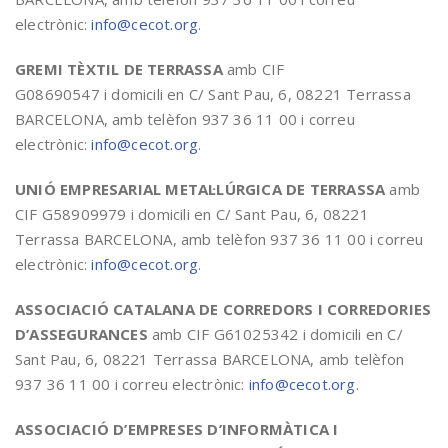
electrònic:
info@cecot.org
.
GREMI TÈXTIL DE TERRASSA
amb CIF
G08690547 i domicili en C/ Sant Pau, 6, 08221 Terrassa
BARCELONA, amb telèfon 937 36 11 00 i correu
electrònic:
info@cecot.org
.
UNIÓ EMPRESARIAL METAL·LÚRGICA DE TERRASSA
amb
CIF G58909979 i domicili en C/ Sant Pau, 6, 08221
Terrassa BARCELONA, amb telèfon 937 36 11 00 i correu
electrònic:
info@cecot.org
.
ASSOCIACIÓ CATALANA DE CORREDORS I CORREDORIES
D’ASSEGURANCES
amb CIF G61025342 i domicili en C/
Sant Pau, 6, 08221 Terrassa BARCELONA, amb telèfon
937 36 11 00 i correu electrònic:
info@cecot.org
.
ASSOCIACIÓ D’EMPRESES D’INFORMÀTICA I