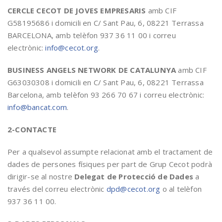
CERCLE CECOT DE JOVES EMPRESARIS
amb CIF
G58195686 i domicili en C/ Sant Pau, 6, 08221 Terrassa
BARCELONA, amb telèfon 937 36 11 00 i correu
electrònic:
info@cecot.org
.
BUSINESS ANGELS NETWORK DE CATALUNYA
amb CIF
G63030308 i domicili en C/ Sant Pau, 6, 08221 Terrassa
Barcelona, amb telèfon 93 266 70 67 i correu electrònic:
info@bancat.com
.
2-CONTACTE
Per a qualsevol assumpte relacionat amb el tractament de
dades de persones físiques per part de Grup Cecot podrà
dirigir-se al nostre
Delegat de Protecció de Dades
a
través del correu electrònic
dpd@cecot.org
o al telèfon
937 36 11 00.