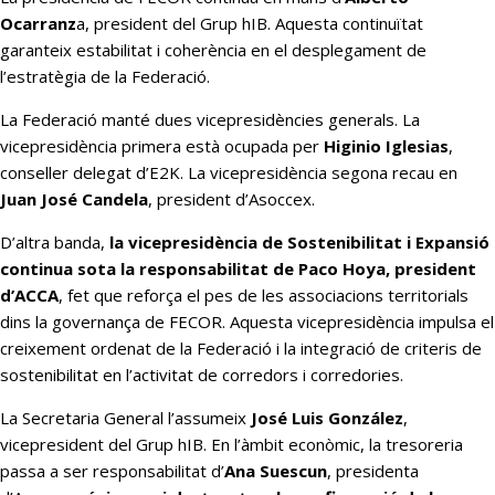
Ocarranz
a, president del Grup hIB. Aquesta continuïtat
garanteix estabilitat i coherència en el desplegament de
l’estratègia de la Federació.
La Federació manté dues vicepresidències generals. La
vicepresidència primera està ocupada per
Higinio Iglesias
,
conseller delegat d’E2K. La vicepresidència segona recau en
Juan José Candela
, president d’Asoccex.
D’altra banda,
la vicepresidència de Sostenibilitat i Expansió
continua sota la responsabilitat de Paco Hoya, president
d’ACCA
, fet que reforça el pes de les associacions territorials
dins la governança de FECOR. Aquesta vicepresidència impulsa el
creixement ordenat de la Federació i la integració de criteris de
sostenibilitat en l’activitat de corredors i corredories.
La Secretaria General l’assumeix
José Luis González
,
vicepresident del Grup hIB. En l’àmbit econòmic, la tresoreria
passa a ser responsabilitat d’
Ana Suescun
, presidenta