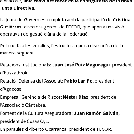
d’Anacose,
únic canvi destacat en la configuració de la nova
Junta Directiva.
La Junta de Govern es completa amb la participació de
Cristina
Gutiérrez
, directora gerent de FECOR, que aporta una visió
operativa i de gestió diària de la Federació.
Pel que fa a les vocalies, l’estructura queda distribuïda de la
manera següent:
Relacions Institucionals: J
uan José Ruiz Maguregui
, president
d’Euskalbrok.
Relació i Defensa de l’Associat: P
ablo Lariño
, president
d’Agacose.
Empresa i Gerència de Riscos:
Néstor Díaz
, president de
l’Associació Càntabra.
Foment de la Cultura Aseguradora:
Juan Ramón Galván
,
president de Cosas CyL.
En paraules d’Alberto Ocarranza, president de FECOR,