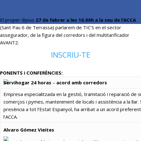
El proper dijous
27 de febrer a les 16.00h a la seu de l’ACCA
(Sant Pau 6 de Terrassa) parlarem de TIC’S en el sector
assegurador, de la figura del corredors i del multitarificador
AVANT2.
INSCRIU-TE
PONENTS i CONFERÈNCIES:
Servihogar 24 horas
–
acord amb corredors
Empresa especialitzada en la gestió, tramitació i reparació de sin
comerços i pymes, manteniment de locals i assistència a la llar.
presència a tot l’Estat Espanyol, ha arribat a un acord preferent
l’ACCA.
Alvaro Gómez Vieites