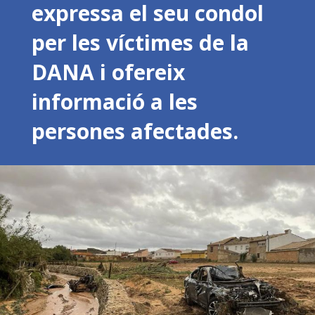
expressa el seu condol
per les víctimes de la
DANA i ofereix
informació a les
persones afectades.