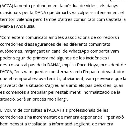
(ACCA) lamenta profundament la pèrdua de vides i els danys
ocasionats per la DANA que dimarts va colpejar intensament el
territori valencià però també d’altres comunitats com Castella la
Manxa i Andalusia.
“Com estem comunicats amb les associacions de corredors i
corredories d’assegurances de les diferents comunitats
autònomes, mitjançant un canal de WhatsApp compartit vam
poder seguir de primera mà algunes de les incidències i
destrosses al pas de la DANA”, explica Paco Hoya, president de
l’ACCA, “ens vam quedar consternats amb l’impacte devastador
que el temporal estava tenint i, òbviament, vam preveure que la
gravetat de la situació s’agreujaria amb els pas dels dies, quan
es comencés a treballar pel restabliment i normalització de la
situació. Serà un procés molt llarg”.
El volum de consultes a l’ACCA i als professionals de les
corredories s’ha incrementat de manera exponencial i “per això
hem pensat a traslladar la informació següent, de manera