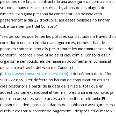
persones que tinguin contractada una assegurança com a mínim
set dies abans del sinistre, és a dir, abans de les pluges de
dimarts. “Si alguna persona ha contractat una pòlissa amb
posterioritat al dia 22 d’octubre, aquestes pòlisses no tindran
cobertura per part del Consorci”.
“Les persones que tenen les pòlisses contractades a través d’un
corredor o una corredoria d’assegurances, només s’han de
posar en contacte amb ells per tramitar les indemnitzacions del
Consorci”, recorda Hoya. Si no és el cas, com el Consorci és un
organisme semipúblic els demanaran documentar el comunicat
de sinistre a través del web del Consorci
(
https://www.consorseguros.es/inicio
) o del número de telèfon
900 222 665. “Per defecte ho hauran de comunicar en els set
dies posteriors a partir de la data del sinistre, tot i que en
aquest cas tan excepcional el termini no es tindrà en compte, ja
que hi ha persones sense accés a electricitat o telefonia. El
Consorci els demanaran les dades de la pòlissa d’assegurances i
el rebut d’estar al corrent de pagament, i després és el mateix