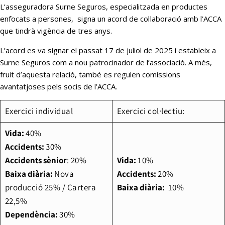
L’asseguradora Surne Seguros, especialitzada en productes
enfocats a persones, signa un acord de col·laboració amb l’ACCA
que tindrà vigència de tres anys.
L’acord es va signar el passat 17 de juliol de 2025 i estableix a
Surne Seguros com a nou patrocinador de l’associació. A més,
fruit d’aquesta relació, també es regulen comissions
avantatjoses pels socis de l’ACCA.
Exercici individual
Exercici col·lectiu:
Vida:
40%
Accidents:
30%
Accidents sènior
: 20%
Vida:
10%
Baixa diària:
Nova
Accidents:
20%
producció 25% / Cartera
Baixa diària:
10%
22,5%
Dependència:
30%