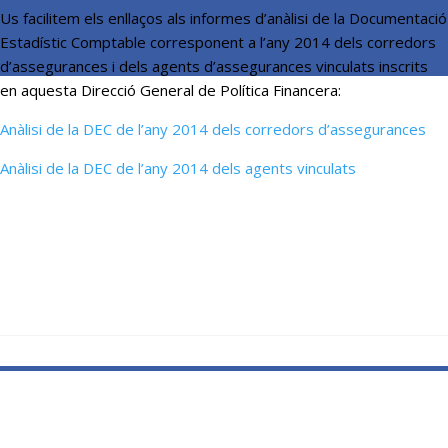
Us facilitem els enllaços als informes d’anàlisi de la Documentació
Estadístic Comptable corresponent a l’any 2014 dels corredors
d’assegurances i dels agents d’assegurances vinculats inscrits
en aquesta Direcció General de Política Financera:
Anàlisi de la DEC de l’any 2014 dels corredors d’assegurances
Anàlisi de la DEC de l’any 2014 dels agents vinculats