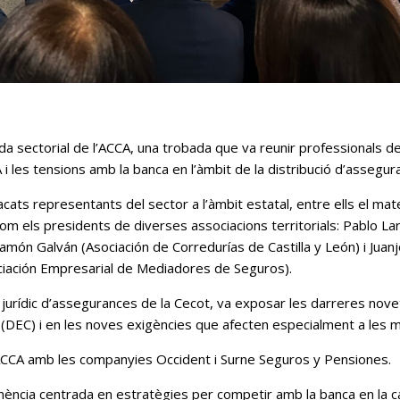
ada sectorial de l’ACCA, una trobada que va reunir professionals de
A i les tensions amb la banca en l’àmbit de la distribució d’assegur
cats representants del sector a l’àmbit estatal, entre ells el mat
om els presidents de diverses associacions territorials: Pablo L
món Galván (Asociación de Corredurías de Castilla y León) i Juan
ociación Empresarial de Mediadores de Seguros).
jurídic d’assegurances de la Cecot, va exposar les darreres nov
e (DEC) i en les noves exigències que afecten especialment a les
l’ACCA amb les companyies Occident i Surne Seguros y Pensiones.
nència centrada en estratègies per competir amb la banca en la capta