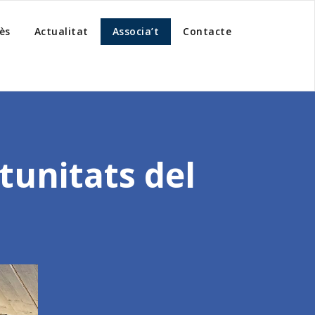
ès
Actualitat
Associa’t
Contacte
rtunitats del