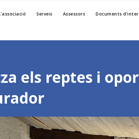
L’associació
Serveis
Assessors
Documents d’inter
za els reptes i opo
urador