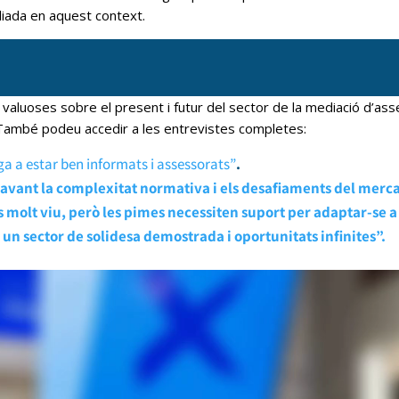
liada en aquest context.
s valuoses sobre el present i futur del sector de la mediació d’a
També podeu accedir a les entrevistes completes:
iga a estar ben informats i assessorats”
.
avant la complexitat normativa i els desafiaments del merca
s molt viu, però les pimes necessiten suport per adaptar-se 
 un sector de solidesa demostrada i oportunitats infinites”.