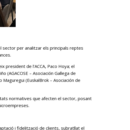
l sector per analitzar els principals reptes
ances.
eix president de l’ACCA, Paco Hoya; el
ariño (AGACOSE – Asociación Gallega de
jo Maguregui (EuskalBrok – Asociación de
etats normatives que afecten el sector, posant
 microempreses.
ció i fidelització de clients, subratllat el