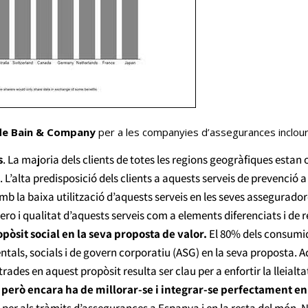
de Bain & Company
per a les companyies d’assegurances inclour
s
. La majoria dels clients de totes les regions geogràfiques estan 
L’alta predisposició dels clients a aquests serveis de prevenció 
la baixa utilització d’aquests serveis en les seves asseguradore
o i qualitat d’aquests serveis com a elements diferenciats i de re
òsit social en la seva proposta de valor.
El 80% dels consumid
tals, socials i de govern corporatiu (ASG) en la seva proposta. 
des en aquest propòsit resulta ser clau per a enfortir la lleialtat 
t, però encara ha de millorar-se i integrar-se perfectament 