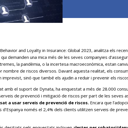
havior and Loyalty in Insurance: Global 2023, analitza els recent
 els qui demanden una mica més de les seves companyies d’assegu
xtremes, la pandèmia, o la incertesa macroeconòmica, estan canvi
r nombre de riscos diversos. Davant aquesta realitat, els cons
 imprevist, sinó que també els ajudin a reduir i prevenir els risco
at amb el suport de Dynata, ha enquestat a més de 28.000 consum
rveis de prevenció i mitigació de riscos per part de les seves a
at a usar serveis de prevenció de riscos.
Encara que l’adopc
as d’Espanya només el 2,4% dels clients utilitzen serveis de prev
s desitjats pels enquestats inclouen a
lertes per robatori/dan