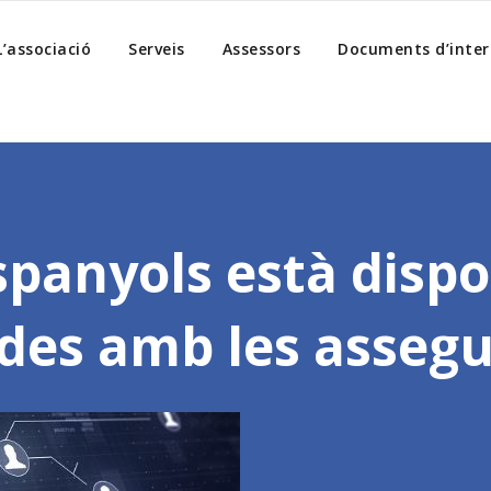
L’associació
Serveis
Assessors
Documents d’inter
spanyols està dispo
des amb les asseg