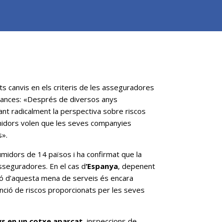
s canvis en els criteris de les asseguradores
rances: «Després de diversos anys
ant radicalment la perspectiva sobre riscos
umidors volen que les seves companyies
s».
idors de 14 països i ha confirmat que la
sseguradores. En el cas d
‘Espanya
, depenent
ió d’aquesta mena de serveis és encara
enció de riscos proporcionats per les seves
ys en un cotxe aparcat
, inspeccions de