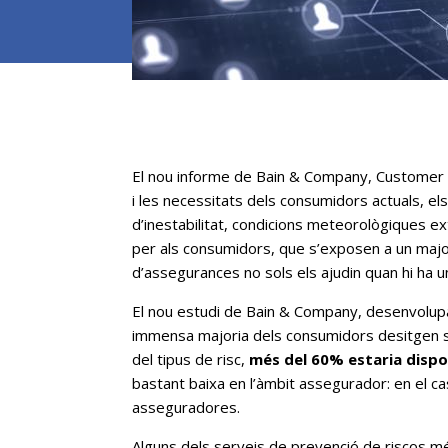
El nou informe de Bain & Company, Customer Be
i les necessitats dels consumidors actuals,
d’inestabilitat, condicions meteorològiques e
per als consumidors, que s’exposen a un majo
d’assegurances no sols els ajudin quan hi ha un
El nou estudi de Bain & Company, desenvolup
immensa majoria dels consumidors desitgen se
del tipus de risc,
més del 60% estaria dispos
bastant baixa en l’àmbit assegurador: en el c
asseguradores.
Alguns dels serveis de prevenció de riscos mé