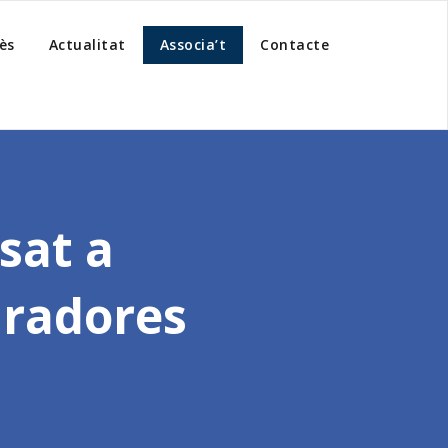
ès
Actualitat
Associa’t
Contacte
sat a
uradores