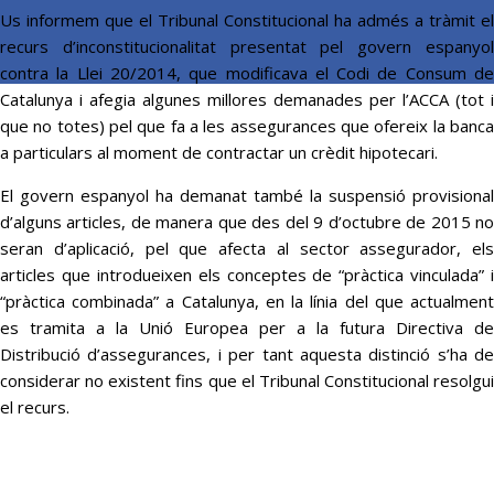
Us informem que el Tribunal Constitucional ha admés a tràmit el
recurs d’inconstitucionalitat presentat pel govern espanyol
contra la Llei 20/2014, que modificava el Codi de Consum de
Catalunya i afegia algunes millores demanades per l’ACCA (tot i
que no totes) pel que fa a les assegurances que ofereix la banca
a particulars al moment de contractar un crèdit hipotecari.
El govern espanyol ha demanat també la suspensió provisional
d’alguns articles, de manera que des del 9 d’octubre de 2015 no
seran d’aplicació, pel que afecta al sector assegurador, els
articles que introdueixen els conceptes de “pràctica vinculada” i
“pràctica combinada” a Catalunya, en la línia del que actualment
es tramita a la Unió Europea per a la futura Directiva de
Distribució d’assegurances, i per tant aquesta distinció s’ha de
considerar no existent fins que el Tribunal Constitucional resolgui
el recurs.